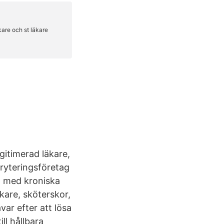
egitimerad läkare,
kryteringsföretag
g med kroniska
kare, sköterskor,
ar efter att lösa
ll hållbara