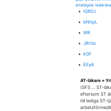
strategisk ledarsk
IGRCc
bNhpL
WR
JRrVo
kGF
EEyA
AT-läkare » Yr
(SFS … ST-läka
eftersom ST är
till lediga ST-
arbetsförmedl