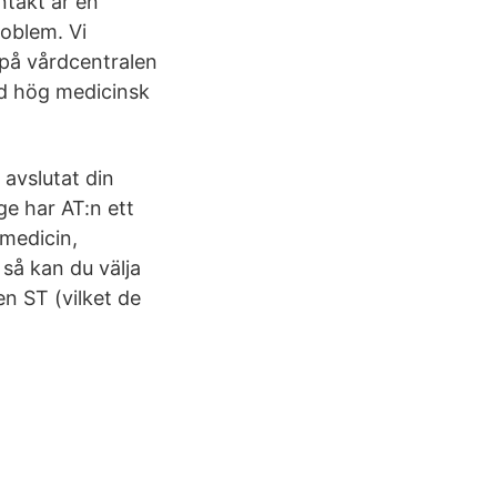
ntakt är en
oblem. Vi
 på vårdcentralen
med hög medicinsk
 avslutat din
ige har AT:n ett
nmedicin,
 så kan du välja
en ST (vilket de