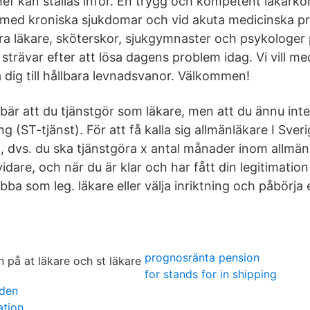
hef kan ställas inför. En trygg och kompetent läkarko
 med kroniska sjukdomar och vid akuta medicinska pr
ra läkare, sköterskor, sjukgymnaster och psykologer
 strävar efter att lösa dagens problem idag. Vi vill 
dig till hållbara levnadsvanor. Välkommen!
bär att du tjänstgör som läkare, men att du ännu inte
ng (ST-tjänst). För att få kalla sig allmänläkare I Sver
g, dvs. du ska tjänstgöra x antal månader inom allmä
vidare, och när du är klar och har fått din legitimation
bba som leg. läkare eller välja inriktning och påbörja 
prognosränta pension
for stands for in shipping
eden
ation