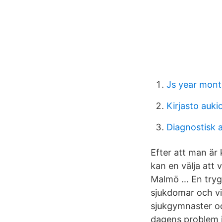
Js year mon
Kirjasto auki
Diagnostisk 
Efter att man är 
kan en välja att 
Malmö … En tryg
sjukdomar och vi
sjukgymnaster oc
dagens problem i