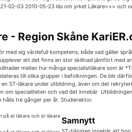
021-02-03 2010-05-23 läs om yrket Läkare>>> och o
re - Region Skåne KariER.
ör med sig värdefull kompetens, både vad gäller spr
upplever att det finns en stor skillnad jämfört med a
killnader mellan hur många specialistläkare som är *T
elateras till olika grupper i befolkningen. De blir därfö
er en ST-läkare under utbildning, även om det rekryter
n om specialiteten och vad det innebär Utbildning
hålls tre gånger per år. Studierektor.
Samnytt
ST-tjänsten innebär att hon 