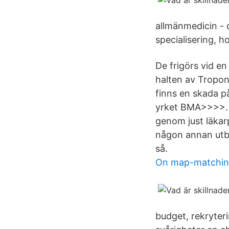
allmänmedicin - 
specialisering, ho
De frigörs vid en
halten av Troponi
finns en skada p
yrket BMA>>>>. I
genom just läkarp
någon annan utbi
så.
On map-matching
budget, rekryteri