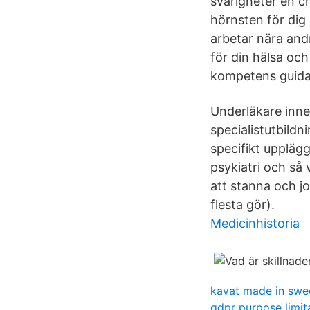
svårigheter en c
hörnsten för dig
arbetar nära and
för din hälsa och
kompetens guida 
Underläkare inne
specialistutbildni
specifikt uppläg
psykiatri och så 
att stanna och jo
flesta gör).
Medicinhistoria
kavat made in sw
gdpr purpose limit