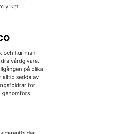
m yrket
co
åk och hur man
ndra vårdgivare.
illgången på olika
r alltid sedda av
ingsfoldrar för
en genomförs
vidareutbildar