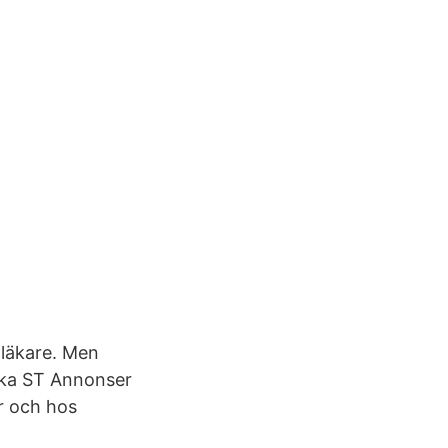
 läkare. Men
söka ST Annonser
er och hos