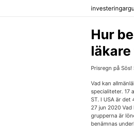
investeringarg
Hur be
läkare
Prisregn på Sös!
Vad kan allmänlä
specialiteter. 17 
ST. I USA är det 
27 jun 2020 Vad b
grupperna är lön
benämnas underl