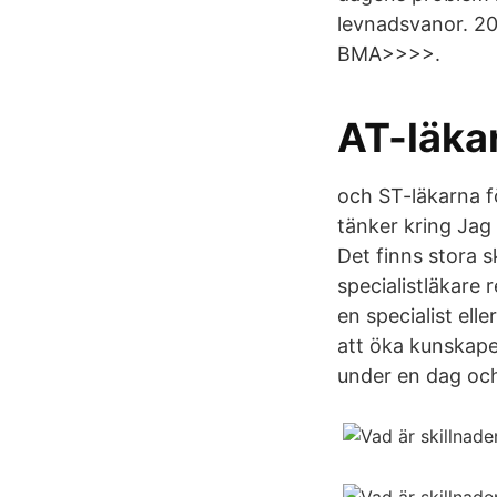
levnadsvanor. 2
BMA>>>>.
AT-läka
och ST-läkarna f
tänker kring Jag 
Det finns stora s
specialistläkare r
en specialist ell
att öka kunskape
under en dag och 