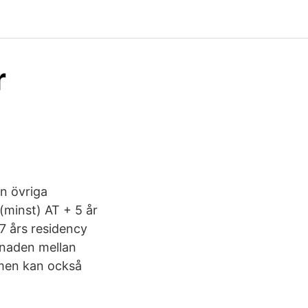
r
n övriga
 (minst) AT + 5 år
-7 års residency
llnaden mellan
 men kan också