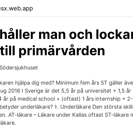
usx.web.app
håller man och locka
 till primärvården
 Södersjukhuset
karen hjälpa dig med? Minimum fem års ST gäller äve
aug 2016 I Sverige är det 5,5 år på universitet + 1,5 år
4 år på medical school + (oftast) 1 års internship + 2
etyder underläkare? ‍⚕️. Underläkare Den största ski
en. AT-läkare – Läkare under Kallas oftast ST-läkare
äkare.