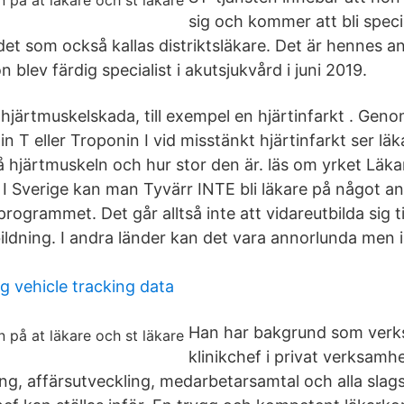
sig och kommer att bli specia
det som också kallas distriktsläkare. Det är hennes a
n blev färdig specialist i akutsjukvård i juni 2019.
 hjärtmuskelskada, till exempel en hjärtinfarkt . Gen
n T eller Troponin I vid misstänkt hjärtinfarkt ser lä
å hjärtmuskeln och hur stor den är. läs om yrket Lä
 Sverige kan man Tyvärr INTE bli läkare på något an
rogrammet. Det går alltså inte att vidareutbilda sig til
ldning. I andra länder kan det vara annorlunda men i
 vehicle tracking data
Han har bakgrund som verk
klinikchef i privat verksamh
ng, affärsutveckling, medarbetarsamtal och alla slag