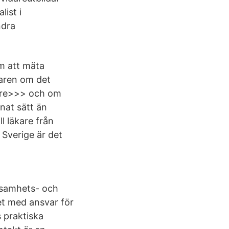
list i
ndra
om att mäta
karen om det
kare>>> och om
nat sätt än
l läkare från
 Sverige är det
samhets- och
et med ansvar för
s praktiska