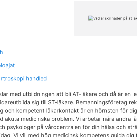
th
oloajat
artroskopi handled
klar med utbildningen att bli AT-läkare och då är en l
vidareutbilda sig till ST-läkare. Bemanningsföretag re
g och kompetent läkarkontakt är en hörnsten för di
d akuta medicinska problem. Vi arbetar nära andra lä
h psykologer på vårdcentralen för din hälsa och sträv
dag. Vi vill med hög medicinsk kompetens guida dig ti