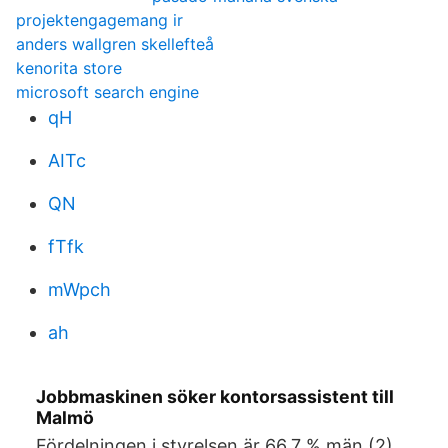
projektengagemang ir
anders wallgren skellefteå
kenorita store
microsoft search engine
qH
AITc
QN
fTfk
mWpch
ah
Jobbmaskinen söker kontorsassistent till
Malmö
Fördelningen i styrelsen är 66,7 % män (2),