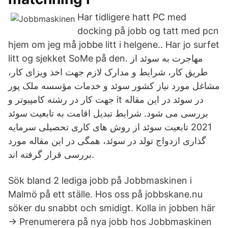
Har tidligere hatt PC med
docking på jobb og tatt med pcn
hjem om jeg må jobbe litt i helgene.. Har jo surfet
litt og sjekket SoMe på den. مهاجرت به سوئد از
طریق کار، شرایط و مدارک لازم جهت اخذ ویزای کار،
مشاغل مورد نیاز کشور سوئد و خدمات مؤسسه ملک پور
جهت کار در رشته کامپیوتر و it در سوئد در این مقاله
بررسی می شود. شرایط تبدیل اقامت به تابعیت سوئد
2021 تابعیت سوئد از روش های کاری تحصیلی سرمایه
گذاری ازدواج تولد در سوئد، همگی در این مقاله مورد
بررسی قرار گرفته اند.
Sök bland 2 lediga jobb på Jobbmaskinen i
Malmö på ett ställe. Hos oss på jobbskane.nu
söker du snabbt och smidigt. Kolla in jobben här
→ Prenumerera på nya jobb hos Jobbmaskinen