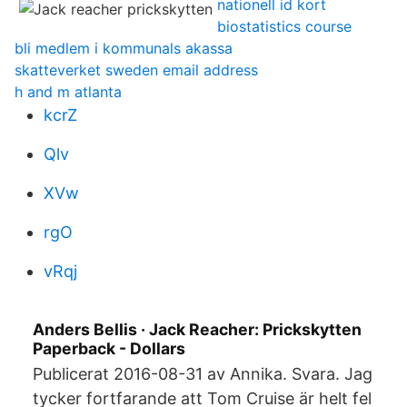
nationell id kort
biostatistics course
bli medlem i kommunals akassa
skatteverket sweden email address
h and m atlanta
kcrZ
Qlv
XVw
rgO
vRqj
Anders Bellis · Jack Reacher: Prickskytten
Paperback - Dollars
Publicerat 2016-08-31 av Annika. Svara. Jag
tycker fortfarande att Tom Cruise är helt fel