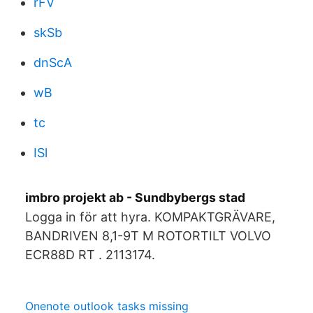
rFV
skSb
dnScA
wB
tc
ISl
imbro projekt ab - Sundbybergs stad
Logga in för att hyra. KOMPAKTGRÄVARE,
BANDRIVEN 8,1-9T M ROTORTILT VOLVO
ECR88D RT . 2113174.
Onenote outlook tasks missing