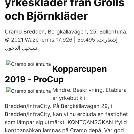
yrkeskläder från Grolls
och Björnkläder
Cramo Bredden, Bergkällavägen, 25, Sollentuna.
© 2021 WazeTermsإشعارات. 59.495 | 17.926.
تسجيل الدخول.
Kopparcupen
2019 - ProCup
Mindre. Beskrivning. Etablera
er yrkebutik i
Bredden/InfraCity. På Bergkällavägen 29, i
Bredden/InfraCity, kan vi nu erbjuda en fastighet
som lämpar sig utmärkt KQNTQANSÖKAN Ifylld
kontoansökan lämnas på Cramo depå. Var god